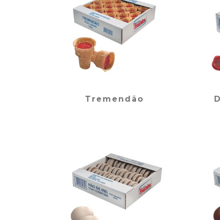
Tremendão
D