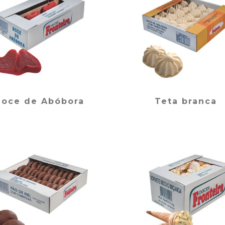
oce de Abóbora
Teta branca