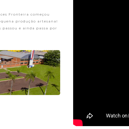
ces Fronteira começou
equena produção artesanal
s passou e ainda passa por